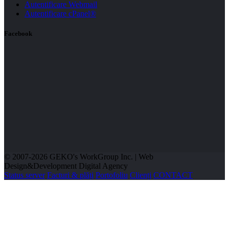
Autentificare Webmail
Autentificare cPanel®
Facebook
© 2007-2026 GEKO's WorkGroup Inc. | Web
Design&Development Digital Agency
Status server
Facturi & plăți
Portofoliu
Clienți
CONTACT