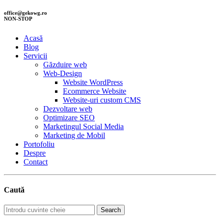
office@gekowg.ro
NON-STOP
Acasă
Blog
Servicii
Găzduire web
Web-Design
Website WordPress
Ecommerce Website
Website-uri custom CMS
Dezvoltare web
Optimizare SEO
Marketingul Social Media
Marketing de Mobil
Portofoliu
Despre
Contact
Caută