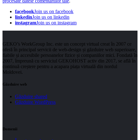
procesate datele comentariilor tale
.
facebook
Join us on facebook
linkedin
Join us on linkedin
instagram
Join us on instagram
GEKO’s WorkGroup Inc. este un concept virtual creat în 2007 ce
oferă în principal servicii de web-design și găzduire web superioare,
fiabile și accesibile persoanelor fizice și companiilor mici. Fondată în
2007, împreună cu serviciul GEKOHOST activ din 2017, se află în
continuă creștere pentru a acapara piața virtuală din nordul
Moldovei.
Găzduire web
Găzduire shared
Găzduire WordPress
Domenii