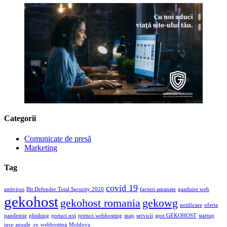
Categorii
Comunicate de presă
Marketing
Tag
covid 19
antivirus
Bit Defender Total Security 2020
facturi amanate
gazduire web
gekohost
gekohost romania
gekowg
notificare
oferta
pandemie
phishing
preturi noi
preturi webhosting
seap
servicii
spot GEKOHOST
startup
taxe anuale .ro
webhosting Moldova