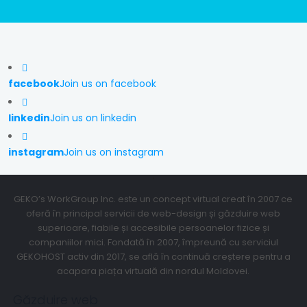
facebook
Join us on facebook
linkedin
Join us on linkedin
instagram
Join us on instagram
GEKO’s WorkGroup Inc. este un concept virtual creat în 2007 ce
oferă în principal servicii de web-design și găzduire web
superioare, fiabile și accesibile persoanelor fizice și
companiilor mici. Fondată în 2007, împreună cu serviciul
GEKOHOST activ din 2017, se află în continuă creștere pentru a
acapara piața virtuală din nordul Moldovei.
Găzduire web