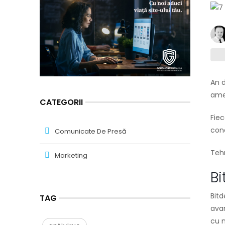
An d
amen
CATEGORII
Fiec
cone
Comunicate De Presă
Tehn
Marketing
Bi
Bitd
TAG
avan
cu n