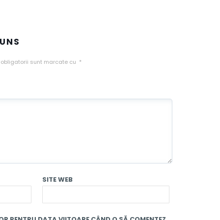
PUNS
obligatorii sunt marcate cu
*
SITE WEB
TOR PENTRU DATA VIITOARE CÂND O SĂ COMENTEZ.