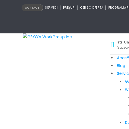
SERVICII
PREȚURI
CERE O OFERTĂ
PROGRAMĂR
CONTACT
str. Un
Suceav
Acas
Blog
Servici
G
W
D