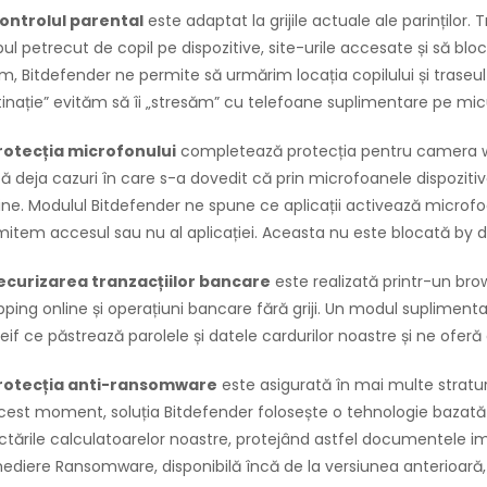
Controlul parental
este adaptat la grijile actuale ale parinților.
ul petrecut de copil pe dispozitive, site-urile accesate și să bl
, Bitdefender ne permite să urmărim locația copilului și traseul 
inație” evităm să îi „stresăm” cu telefoane suplimentare pe micu
Protecția microfonului
completează protecția pentru camera web
tă deja cazuri în care s-a dovedit că prin microfoanele dispozitiv
ine. Modulul Bitdefender ne spune ce aplicații activează microf
item accesul sau nu al aplicației. Aceasta nu este blocată by de
Securizarea tranzacțiilor bancare
este realizată printr-un bro
ping online și operațiuni bancare fără griji. Un modul suplimentar
eif ce păstrează parolele și datele cardurilor noastre și ne ofe
Protecția anti-ransomware
este asigurată în mai multe straturi
acest moment, soluția Bitdefender folosește o tehnologie baza
ctările calculatoarelor noastre, protejând astfel documentele imp
diere Ransomware, disponibilă încă de la versiunea anterioară, id