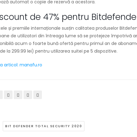
ează automat o copie de rezervă a acestora.
scount de 47% pentru Bitdefender
ele și premiile internaționale susțin calitatea produselor Bitde
oane de utilizatori din întreaga lume să se protejeze împotrivă a
ponibilă acum o foarte bună ofertă pentru primul an de abona
de la 299.99 lei) pentru utilizarea suitei pe 5 dispozitive.
a articol: manafu.ro
BIT DEFENDER TOTAL SECURITY 2020