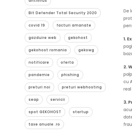
antivirus
De l
Bit Defender Total Security 2020
prot
covid 19
facturi amanate
pent
gazduire web
gekohost
1. 
pagi
gekohost romania
gekowg
baza
notificare
oferta
2. 
palp
pandemie
phishing
cu A
preturi noi
preturi webhosting
real
seap
servicii
3. 
acum
spot GEKOHOST
startup
date
frau
taxe anuale .ro