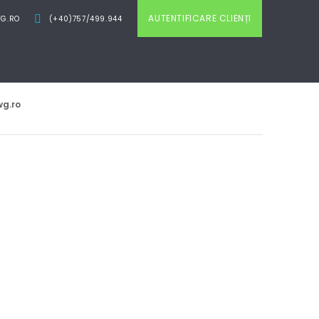
AUTENTIFICARE CLIENȚI
G.RO
(+40)757/499.944
g.ro