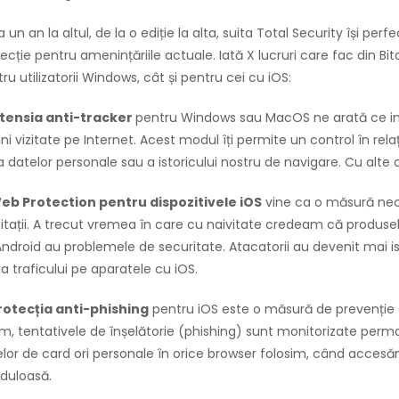
a un an la altul, de la o ediție la alta, suita Total Security își pe
ecție pentru amenințăriile actuale. Iată X lucruri care fac din Bi
ru utilizatorii Windows, cât și pentru cei cu iOS:
Extensia anti-tracker
pentru Windows sau MacOS ne arată ce info
ni vizitate pe Internet. Acest modul îți permite un control în re
 datelor personale sau a istoricului nostru de navigare. Cu alte
Web Protection pentru dispozitivele iOS
vine ca o măsură nec
itații. A trecut vremea în care cu naivitate credeam că produse
ndroid au problemele de securitate. Atacatorii au devenit mai is
 a traficului pe aparatele cu iOS.
Protecția anti-phishing
pentru iOS este o măsură de prevenție 
, tentativele de înșelătorie (phishing) sunt monitorizate perma
lor de card ori personale în orice browser folosim, când accesăm
duloasă.