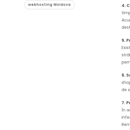
webhosting Moldova
4. 
timp
Acum
dest
5. 
Exis
stră
perm
6. 
shop
de s
7. 
În 
infe
Reme