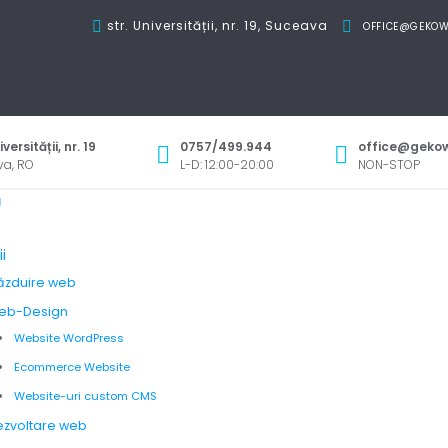
str. Universității, nr. 19, Suceava
I
OFFICE@GEKOW
iversității, nr. 19
0757/499.944
office@gekow
a, RO
L-D: 12:00-20:00
NON-STOP
ă
i
ăzduire web
eb-Design
Website WordPress
Ecommerce Website
Website-uri custom CMS
ezvoltare web