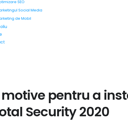
timizare SEO
rketingul Social Media
rketing de Mobil
oliu
e
act
 motive pentru a ins
otal Security 2020