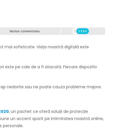
Niciun comentariu
2390
t mai sofisticate. Viața noastră digitală este
i este pe cale de a fi atacată. Fiecare dispozitiv
e cap nedorite sau ne poate cauza probleme majore.
2020
, un pachet ce oferă soluții de protecție
pune un accent sporit pe intimitatea noastră online,
re personale.