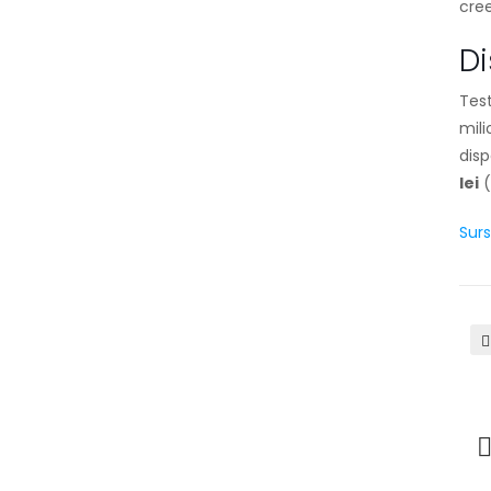
cre
Di
Test
mili
dis
lei
(
Surs