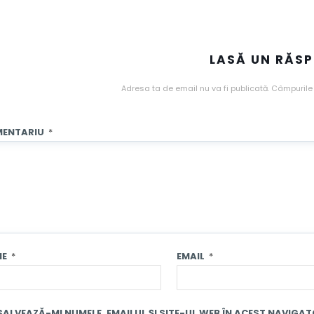
LASĂ UN RĂS
Adresa ta de email nu va fi publicată.
Câmpurile 
ENTARIU
*
ME
*
EMAIL
*
SALVEAZĂ-MI NUMELE, EMAILUL ȘI SITE-UL WEB ÎN ACEST NAVIGA