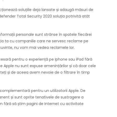
rfecționează soluțiile deja lansate și adaugă măsuri de
tdefender Total Security 2020 soluția potrivită atât
rmații personale sunt strânse în spatele fiecărei
lația ta cu companiile care ne servesc reclame pe
 cuvinte, nu vom mai vedea reclamele lor.
esară pentru o experiență pe Iphone sau iPad fără
le Apple nu sunt expuse amenințărilor și că doar cele
teți și de aceea avem nevoie de o filtrare în timp
complementară pentru un utilizatorii Apple. De
nent și sunt oprite tenativele de sustragere a
 fără să știm pagini de Internet cu activitate