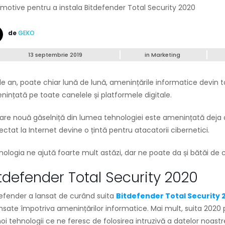
de
GEKO
13 septembrie 2019
in
Marketing
e an, poate chiar lună de lună, amenințările informatice devin to
ințată pe toate canelele și platformele digitale.
are nouă găselniță din lumea tehnologiei este amenințată deja or
ctat la Internet devine o țintă pentru atacatorii cibernetici.
ologia ne ajută foarte mult astăzi, dar ne poate da și bătăi d
tdefender Total Security 2020
efender a lansat de curând suita
Bitdefender Total Security 
sate împotriva amenințărilor informatice. Mai mult, suita 2020 
oi tehnologii ce ne feresc de folosirea intruzivă a datelor noast