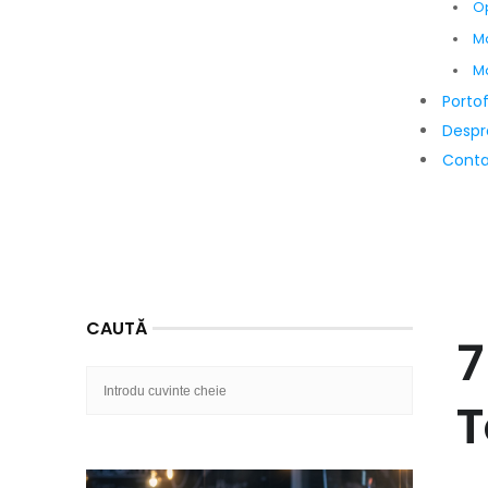
Op
Ma
Ma
Portof
Despr
Cont
CAUTĂ
7
T