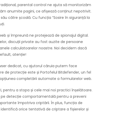
 Tradițional, parental control ne ajuta să monitorizăm
ocăm anumite pagini, ce afișează conținut nepotrivit.
său către școală. Cu funcția “Sosire în siguranță la
ți.
 și împreună ne protejează de spionajul digital.
elor, discuții private au fost auzite de persoane
oanele calculatoarelor noastre. Noi decidem dacă
fault, atenție!
wser dedicat, cu ajutorul căruia putem face
e de protecție este și Portofelul Bitdefender, un fel
ră opțiunea completării automate a formularelor web.
, pentru a stopa și cele mai noi practici înșelătoare.
tă pe detecție comportamentală pentru a preveni
ortante împotriva criptării. În plus, funcția de
entifică orice tentativă de criptare a fișierelor și