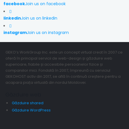
facebook
Join us on facebook
linkedin
Join us on linkedin
instagram
Join us on instagram
GEKO’s WorkGroup Inc. este un concept virtual creat în 2007 ce
oferă în principal servicii de web-design și găzduire web
superioare, fiabile și accesibile persoanelor fizice și
companiilor mici. Fondată în 2007, împreună cu serviciul
GEKOHOST activ din 2017, se află în continuă creștere pentru a
acapara piața virtuală din nordul Moldovei.
Găzduire web
Găzduire shared
Găzduire WordPress