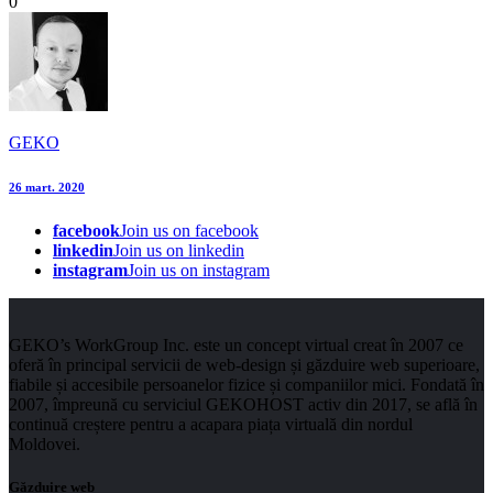
0
GEKO
26 mart. 2020
facebook
Join us on facebook
linkedin
Join us on linkedin
instagram
Join us on instagram
GEKO’s WorkGroup Inc. este un concept virtual creat în 2007 ce
oferă în principal servicii de web-design și găzduire web superioare,
fiabile și accesibile persoanelor fizice și companiilor mici. Fondată în
2007, împreună cu serviciul GEKOHOST activ din 2017, se află în
continuă creștere pentru a acapara piața virtuală din nordul
Moldovei.
Găzduire web