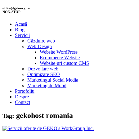
office@gekowg.ro
NON-STOP
Acasă
Blog
Servicii
Găzduire web
Web-Design
Website WordPress
Ecommerce Website
Website-uri custom CMS
Dezvoltare web
Optimizare SEO
Marketingul Social Media
Marketing de Mobil
Portofoliu
Despre
Contact
gekohost romania
Tag: