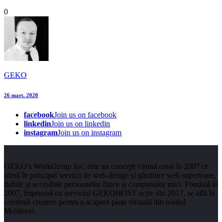
0
GEKO
26 mart. 2020
facebook
Join us on facebook
linkedin
Join us on linkedin
instagram
Join us on instagram
GEKO’s WorkGroup Inc. este un concept virtual creat în 2007 ce
oferă în principal servicii de web-design și găzduire web superioare,
fiabile și accesibile persoanelor fizice și companiilor mici. Fondată în
2007, împreună cu serviciul GEKOHOST activ din 2017, se află în
continuă creștere pentru a acapara piața virtuală din nordul
Moldovei.