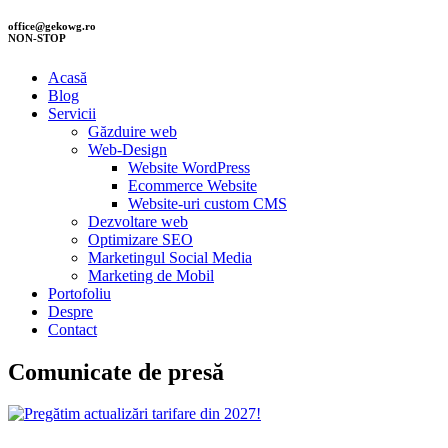
office@gekowg.ro
NON-STOP
Acasă
Blog
Servicii
Găzduire web
Web-Design
Website WordPress
Ecommerce Website
Website-uri custom CMS
Dezvoltare web
Optimizare SEO
Marketingul Social Media
Marketing de Mobil
Portofoliu
Despre
Contact
Comunicate de presă