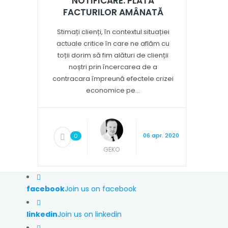
NOTIFICARE: PLATA
FACTURILOR AMÂNATĂ
Stimați clienți, în contextul situației
actuale critice în care ne aflăm cu
toții dorim să fim alături de clienții
noștri prin încercarea de a
contracara împreună efectele crizei
economice pe...
06 apr. 2020
0
GEKO
facebook
Join us on facebook
linkedin
Join us on linkedin