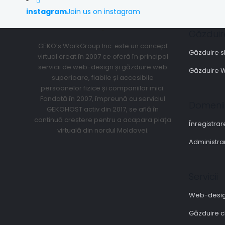
instagram
Join us on instagram
Găzduir
GEKO’s WorkGroup Inc. este un concept
Găzduire 
virtual creat în 2007 ce oferă în principal
servicii de web-design și găzduire web
Găzduire 
superioare, fiabile și accesibile
persoanelor fizice și companiilor mici.
Fondată în 2007, împreună cu serviciul
Domenii
GEKOHOST activ din 2017, se află în
continuă creștere pentru a acapara piața
Înregistra
virtuală din nordul Moldovei.
Administra
Servicii
Web-desi
Găzduire c