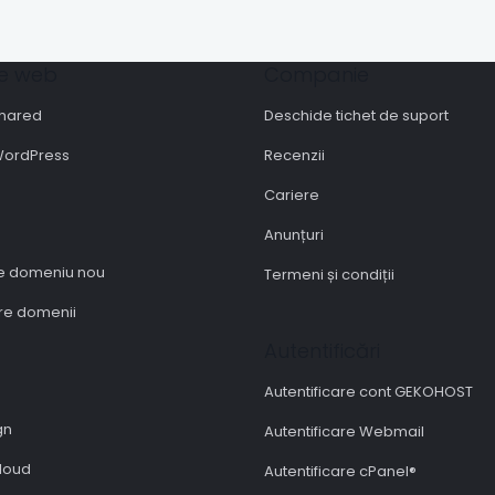
e web
Companie
shared
Deschide tichet de suport
WordPress
Recenzii
Cariere
Anunțuri
re domeniu nou
Termeni și condiții
re domenii
Autentificări
Autentificare cont GEKOHOST
gn
Autentificare Webmail
loud
Autentificare cPanel®