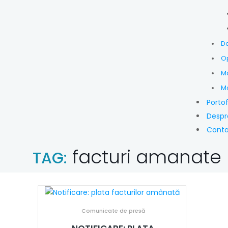
D
Op
Ma
Ma
Portof
Despr
Cont
facturi amanate
TAG:
Comunicate de presă