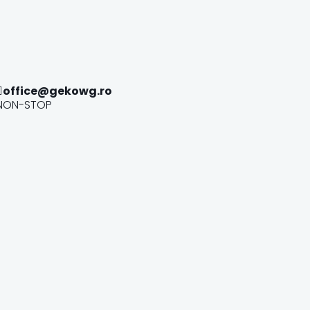
office@gekowg.ro
NON-STOP