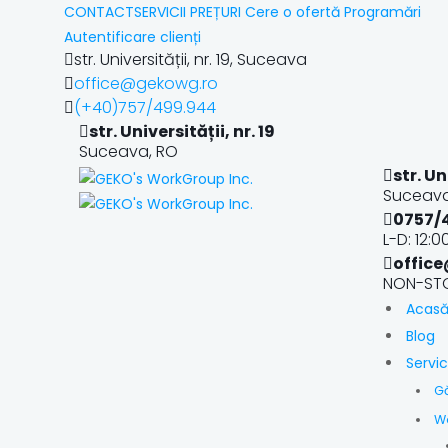
CONTACT
SERVICII
PREȚURI
Cere o ofertă
Programări
Autentificare clienți
str. Universității, nr. 19, Suceava
office@gekowg.ro
(+40)757/499.944
str. Universității, nr. 19
Suceava, RO
str. Un
Suceava
0757/
L-D: 12:
offic
NON-ST
Acas
Blog
Servici
G
W