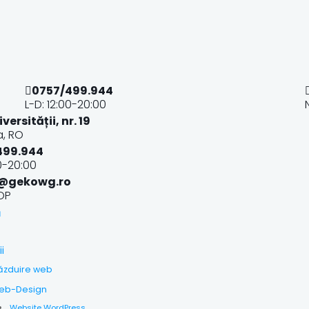
0757/499.944
L-D: 12:00-20:00
iversității, nr. 19
, RO
499.944
00-20:00
e@gekowg.ro
OP
ă
i
ăzduire web
eb-Design
Website WordPress