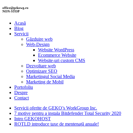
office@gekowg.ro
NON-STOP
Acasă
Blog
Servicii
Găzduire web
Web-Design
Website WordPress
Ecommerce Website
Website-uri custom CMS
Dezvoltare web
Optimizare SEO
Marketingul Social Media
Marketing de Mobil
Portofoliu
Despre
Contact
Servicii oferite de GEKO’s WorkGroup Inc.
7 motive pentru a instala Bitdefender Total Security 2020
Intro GEKOHOST
ROTLD introduce taxe de mentenață anuale!