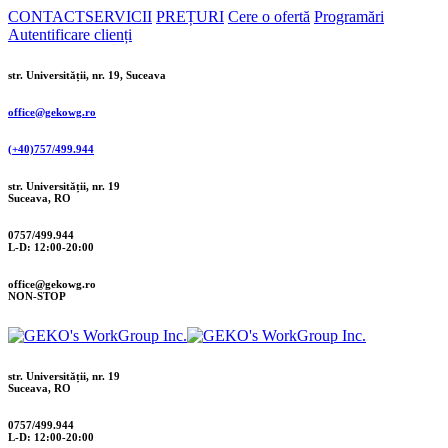
CONTACT
SERVICII
PREȚURI
Cere o ofertă
Programări
Autentificare clienți
str. Universității, nr. 19, Suceava
office@gekowg.ro
(+40)757/499.944
str. Universității, nr. 19
Suceava, RO
0757/499.944
L-D: 12:00-20:00
office@gekowg.ro
NON-STOP
str. Universității, nr. 19
Suceava, RO
0757/499.944
L-D: 12:00-20:00