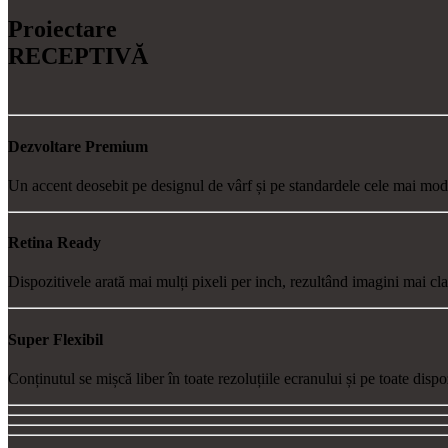
Proiectare
RECEPTIVĂ
Dezvoltare
Premium
Un accent deosebit pe designul de vârf și pe standardele cele mai mode
Retina
Ready
Dispozitivele arată mai mulți pixeli per inch, rezultând imagini mai cla
Super
Flexibil
Conținutul se mișcă liber în toate rezoluțiile ecranului și pe toate dispo