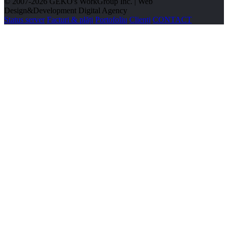
© 2007-2026 GEKO's WorkGroup Inc. | Web
Design&Development Digital Agency
Status server
Facturi & plăți
Portofoliu
Clienți
CONTACT