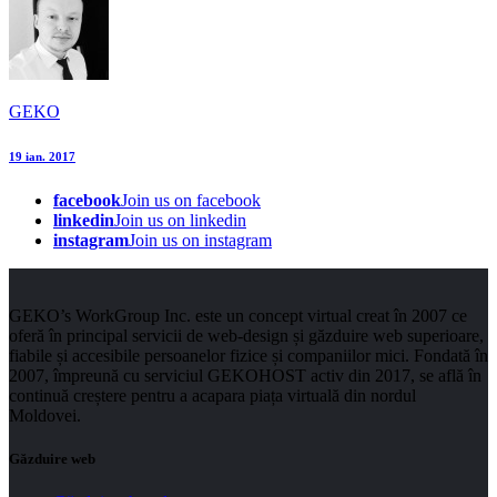
GEKO
19 ian. 2017
facebook
Join us on facebook
linkedin
Join us on linkedin
instagram
Join us on instagram
GEKO’s WorkGroup Inc. este un concept virtual creat în 2007 ce
oferă în principal servicii de web-design și găzduire web superioare,
fiabile și accesibile persoanelor fizice și companiilor mici. Fondată în
2007, împreună cu serviciul GEKOHOST activ din 2017, se află în
continuă creștere pentru a acapara piața virtuală din nordul
Moldovei.
Găzduire web