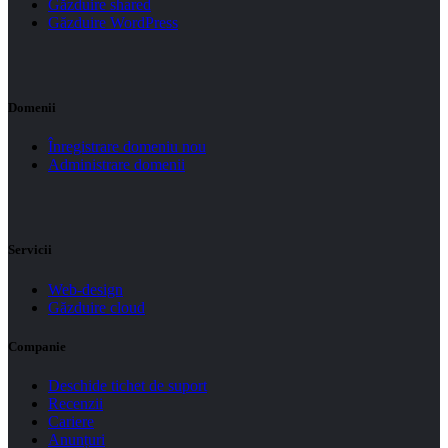
Găzduire shared
Găzduire WordPress
Domenii
Înregistrare domeniu nou
Administrare domenii
Servicii
Web-design
Găzduire cloud
Companie
Deschide tichet de suport
Recenzii
Cariere
Anunțuri