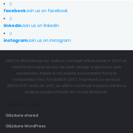
facebook
Join us on facebook
linkedin
Join us on linkedin
instagram
Join us on instagram
GEKO’s WorkGroup Inc. este un concept virtual creat în 2007 ce
oferă în principal servicii de web-design și găzduire web
superioare, fiabile și accesibile persoanelor fizice și
companiilor mici. Fondată în 2007, împreună cu serviciul
GEKOHOST activ din 2017, se află în continuă creștere pentru a
acapara piața virtuală din nordul Moldovei.
Găzduire web
Găzduire shared
Găzduire WordPress