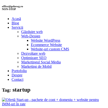
office@gekowg.ro
NON-STOP
Acasă
Blog
Servicii
Găzduire web
Web-Design
Website WordPress
Ecommerce Website
Website-uri custom CMS
Dezvoltare web
Optimizare SEO
Marketingul Social Media
Marketing de Mobil
Portofoliu
Despre
Contact
startup
Tag: