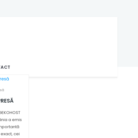
office@gekowg.ro
NON-STOP
TACT
să
PRESĂ
i GEKOHOST
nia a emis
importantă
i exact, cei