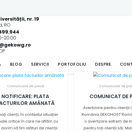
iversității, nr. 19
, RO
499.944
00-20:00
0757/499.944
L-D: 12:00-20:00
e@gekowg.ro
OP
Ă
BLOG
SERVICII
PORTOFOLIU
DESPRE
CON
Comunicate de presă
Comunicate de pre
NOTIFICARE: PLATA
COMUNICAT DE 
ACTURILOR AMÂNATĂ
Avertizare pentru clienți
ați clienți, în contextul situației
România GEKOHOST Româ
uale critice în care ne aflăm cu
o avertizare extrem de 
i dorim să fim alături de clienții
pentru toți clienții săi. Ma