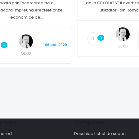
noștri prin încercarea de a
de la GEKOHOST ii avertize
racara împreună efectele crizei
utilizatorii din Român
economice pe...
0
06 apr. 2020
0
GEKO
GEKO
e web
Companie
shared
Deschide tichet de suport