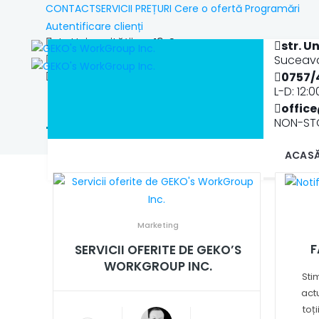
CONTACT
SERVICII
PREȚURI
Cere o ofertă
Programări
Autentificare clienți
str. Universității, nr. 19, Suceava
str. Un
office@gekowg.ro
Suceava
(+40)757/499.944
0757/
L-D: 12:
str. Universității, nr. 19
Suceava, RO
offic
gekowg
NON-ST
TAG:
ACAS
Marketing
F
SERVICII OFERITE DE GEKO’S
WORKGROUP INC.
Stim
act
toți