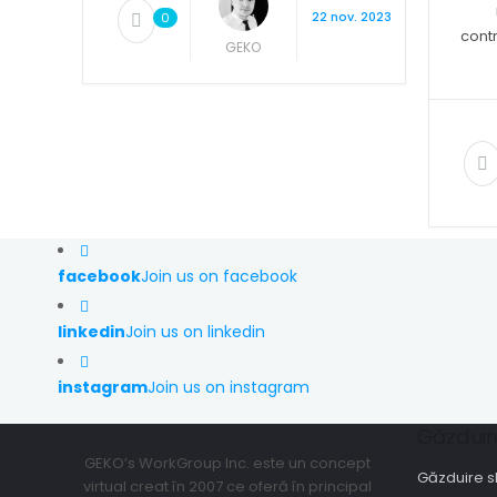
22 nov. 2023
0
cont
GEKO
facebook
Join us on facebook
linkedin
Join us on linkedin
instagram
Join us on instagram
Găzduir
GEKO’s WorkGroup Inc. este un concept
Găzduire 
virtual creat în 2007 ce oferă în principal