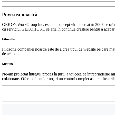
Povestea
noastră
GEKO’s WorkGroup Inc. este un concept virtual creat în 2007 ce oferă 
cu serviciul GEKOHOST, se află în continuă creștere pentru a acapara
Filozofie
Filozofia companiei noastre este de a crea tipul de website pe care majori
de achiziție.
Misiune
Ne-am proiectat întregul proces în jurul a tot ceea ce întreprinderile 
colaborare. Oferim clienților noștri un control complet asupra site-urilo