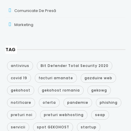
Comunicate De Presă
Marketing
TAG
antivirus
Bit Defender Total Security 2020
covid 19
facturi amanate
gazduire web
gekohost
gekohost romania
gekowg
notificare
oferta
pandemie
phishing
preturi noi
preturi webhosting
seap
servicii
spot GEKOHOST
startup