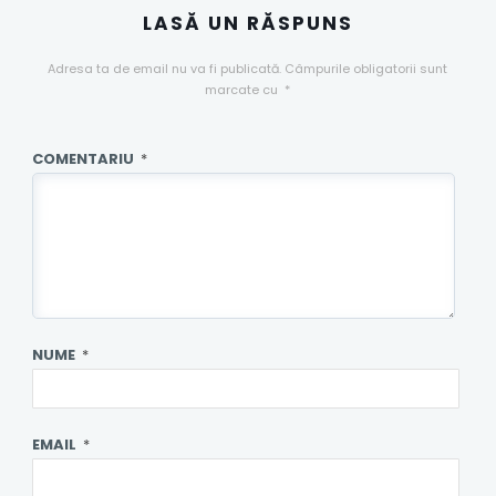
LASĂ UN RĂSPUNS
Adresa ta de email nu va fi publicată.
Câmpurile obligatorii sunt
marcate cu
*
COMENTARIU
*
NUME
*
EMAIL
*