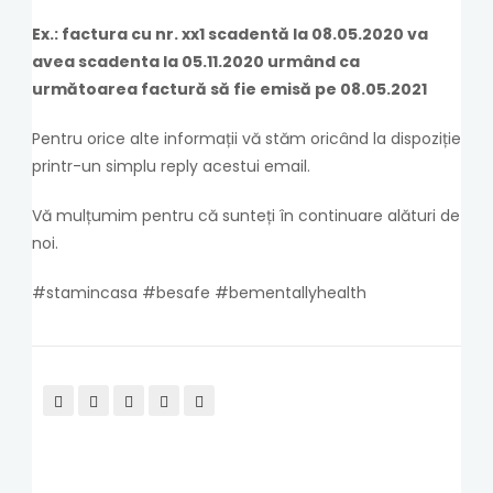
Ex.:
factura cu nr. xx1 scadentă la 08.05.2020 va
avea scadenta la 05.11.2020 urmând ca
următoarea factură să fie emisă pe 08.05.2021
Pentru orice alte informații vă stăm oricând la dispoziție
printr-un simplu reply acestui email.
Vă mulțumim pentru că sunteți în continuare alături de
noi.
#stamincasa #besafe #bementallyhealth