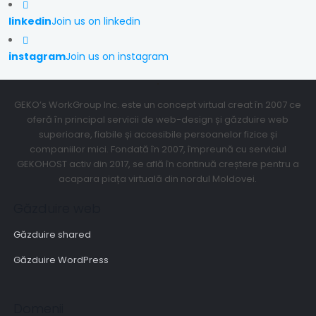
linkedin
Join us on linkedin
instagram
Join us on instagram
GEKO’s WorkGroup Inc. este un concept virtual creat în 2007 ce
oferă în principal servicii de web-design și găzduire web
superioare, fiabile și accesibile persoanelor fizice și
companiilor mici. Fondată în 2007, împreună cu serviciul
GEKOHOST activ din 2017, se află în continuă creștere pentru a
acapara piața virtuală din nordul Moldovei.
Găzduire web
Găzduire shared
Găzduire WordPress
Domenii